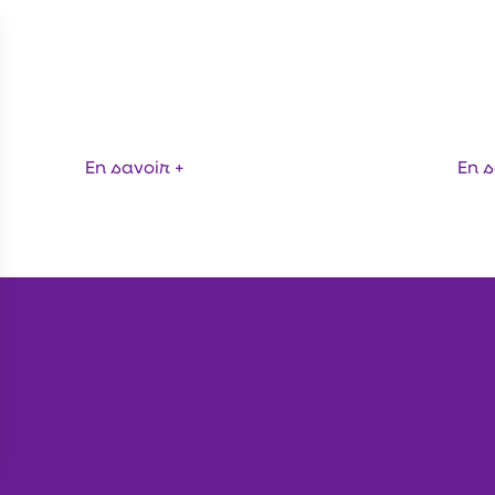
CARACTÉRISATIO
LLE STRATÉGIQUE ET ÉTUDES
IDENTIFICATION 
UMENTAIRES – ACT FOOD
MICROORGANISME
ETAGNE
BRETAGNE
En savoir +
En s