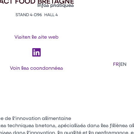
ACT FOOD BRETAGNE
Infos pratiques
STAND 4-D96
HALL 4
Appuyez sur Entrée pour ouvrir le lien. 
Contacts
Venir au CFIA Rennes
Visiter le site web
Facebook
Linkedi
Ins
|
FR
EN
Voir les coordonnées
e de l’innovation alimentaire
es techniques bretons, spécialisés dans les filières a
ses dans l’innovation, la qualité et la performance, 