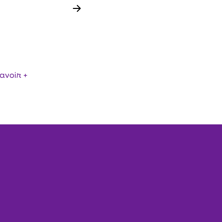
N GÉNÉTIQUE ET
DES
S – ACT FOOD
avoir +