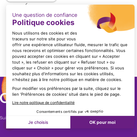
CONSEIL ET INNOVATION EN
VEI
AGROALIMENTAIRE – ACT FOOD
DOC
BRETAGNE
BR
En savoir +
Item
1
of
3
Suivez nous !