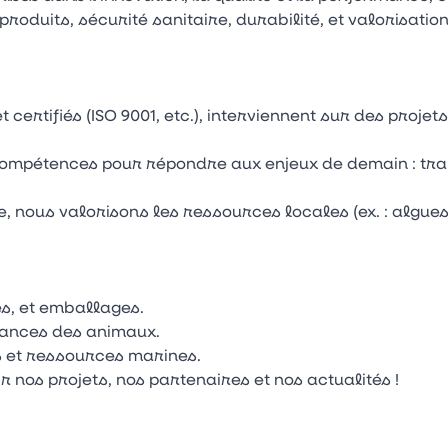
roduits, sécurité sanitaire, durabilité, et valorisati
 certifiés (ISO 9001, etc.), interviennent sur des proje
ompétences pour répondre aux enjeux de demain : tran
e, nous valorisons les ressources locales (ex. : algues
és, et emballages.
mances des animaux.
s et ressources marines.
nos projets, nos partenaires et nos actualités !