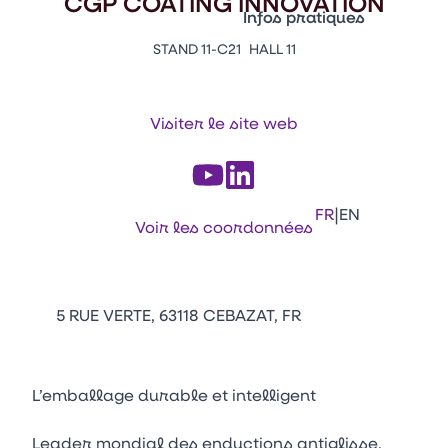
CGP COATING INNOVATION
Vitrine Innovations
Infos pratiques
Emballages
STAND 11-C21
HALL 11
Appuyez sur Entrée pour ou
Contacts
Venir au CFIA Rennes
Visiter le site web
Facebook
Linkedin
Instagram
Youtube
Tikt
|
FR
EN
Voir les coordonnées
5 RUE VERTE, 63118 CEBAZAT, FR
L’emballage durable et intelligent
Leader mondial des enductions antiglisse,