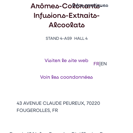
Vitrine Innovations
Arômes-Colorants-
Infos pratiques
Emballages
Infusions-Extraits-
Appuyez sur Entrée pour ou
Contacts
Alcoolats
Venir au CFIA Rennes
STAND 4-A59
HALL 4
Facebook
Linkedin
Instagram
Youtube
Tikt
Visiter le site web
|
FR
EN
Voir les coordonnées
43 AVENUE CLAUDE PEUREUX, 70220
FOUGEROLLES, FR