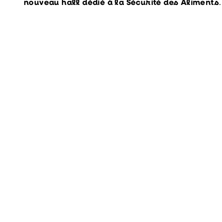
nouveau hall dédié à la Sécurité des Aliments
.
Au cœur des formulations et des tendances de
consommation.