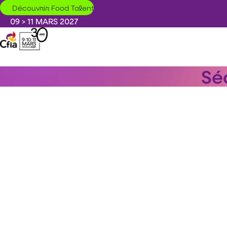
Aller au contenu principal
Découvrir Food Talent
09 > 11 MARS 2027
Sé
enjeux sanitaires de l’indus
prises de parole, de retours