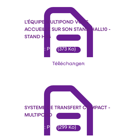
L'ÉQUIPE MULTIPOND VOUS
ACCUEILLE SUR SON STAND HALL10 -
STAND H35
Format : PDF (373 Ko)
Télécharger
SYSTEME DE TRANSFERT COMPACT -
MULTIPOND
Format : PDF (299 Ko)