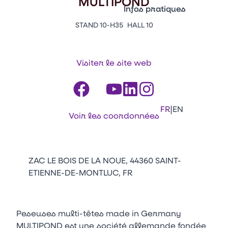
MULTIPOND
Vitrine Innovations
Infos pratiques
Emballages
STAND 10-H35
HALL 10
Appuyez sur Entrée pour ou
Contacts
Venir au CFIA Rennes
Visiter le site web
Facebook
Linkedin
Instagram
Youtube
Tikt
|
FR
EN
Voir les coordonnées
ZAC LE BOIS DE LA NOUE, 44360 SAINT-
ETIENNE-DE-MONTLUC, FR
Peseuses multi-têtes made in Germany
MULTIPOND est une société allemande fondée