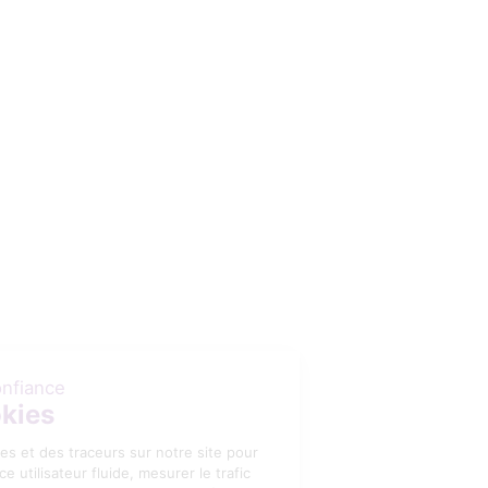
MEURENS NATURAL
INOE
Gamme de pains burger et buns briochés prêts à garnir
intégrant des ingrédients végétaux français: Une nouvelle
expérience culinaire pour accompagner l’évolution du
snacking en boulangerie vers des repas complets grâce à
leur forme inédite et leurs recettes gourmandes et
rassasiantes.
NOSSA ACAÏ
INNOV'IA
MALTIVOR
PEUREUX EXPERIENCE
ESPRI RESTAURATION
SAIPOL