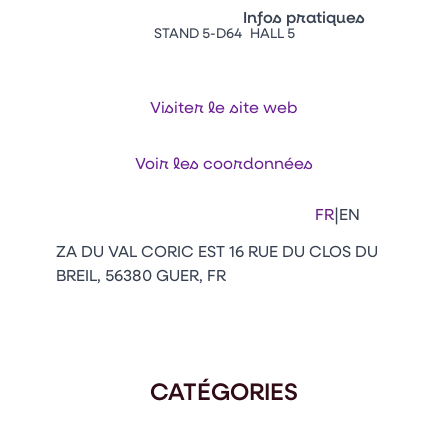
Vitrine Innovations
Infos pratiques
Emballages
STAND 5-D64
HALL 5
Appuyez sur Entrée pour ou
Contacts
Venir au CFIA Rennes
Visiter le site web
Facebook
Linkedin
Instagram
Youtube
Tikt
Voir les coordonnées
|
FR
EN
ZA DU VAL CORIC EST 16 RUE DU CLOS DU
BREIL, 56380 GUER, FR
CATÉGORIES