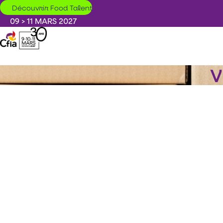
Aller au contenu principal
Découvrir Food Talent
09 > 11 MARS 2027
V
Le réemploi s’invite au CFIA :
Village du Réemploi
Réseau Vrac & Réemploi