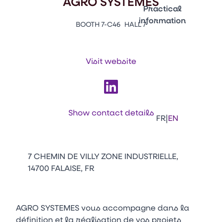
AGRO SYSTEMES
Emballages
Practical
information
BOOTH 7-C46
HALL 7
Press Enter to open the li
Contacts
Venir au CFIA Rennes
Visit website
Facebook
Linkedin
Instagram
Youtube
Tikt
Show contact details
|
FR
EN
7 CHEMIN DE VILLY ZONE INDUSTRIELLE,
14700 FALAISE, FR
AGRO SYSTEMES vous accompagne dans la
définition et la réalisation de vos projets