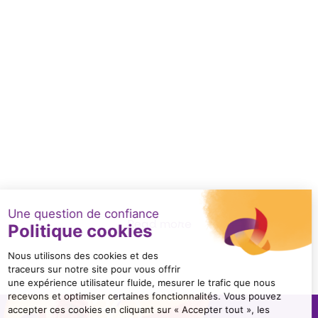
FONDOIR CHOCOLAT 500 LITRES
Read more
Item
1
of
1