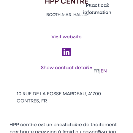
HPP CENTRE
Emballages
Practical
information
BOOTH 4-A3
HALL 4
Press Enter to open the li
Contacts
Venir au CFIA Rennes
Visit website
Facebook
Linkedin
Instagram
Youtube
Tikt
Show contact details
|
FR
EN
10 RUE DE LA FOSSE MARDEAU, 41700
CONTRES, FR
HPP centre est un prestataire de traitement
par haute pression à froid ou pascalisation.