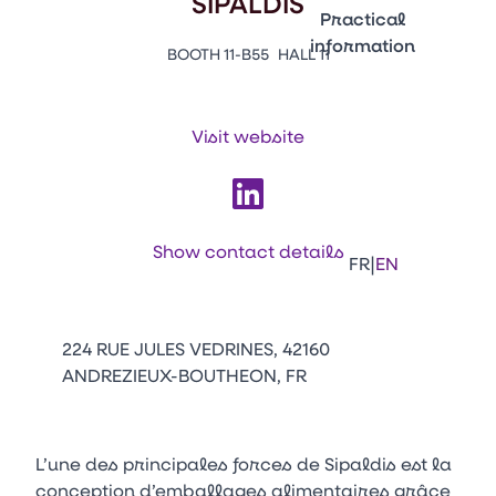
SIPALDIS
Emballages
Practical
information
BOOTH 11-B55
HALL 11
Press Enter to open the li
Contacts
Venir au CFIA Rennes
Visit website
Facebook
Linkedin
Instagram
Youtube
Tikt
Show contact details
|
FR
EN
224 RUE JULES VEDRINES, 42160
ANDREZIEUX-BOUTHEON, FR
L’une des principales forces de Sipaldis est la
conception d’emballages alimentaires grâce