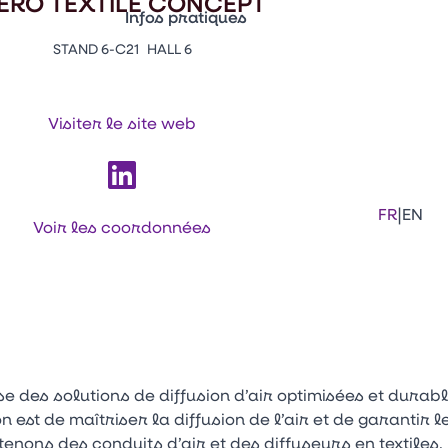
ÉRO TEXTILE CONCEPT
Infos pratiques
STAND 6-C21
HALL 6
Appuyez sur Entrée pour ouvrir le lien. 
Contacts
Venir au CFIA Rennes
Visiter le site web
Facebook
Linkedi
Ins
|
FR
EN
Voir les coordonnées
e des solutions de diffusion d’air optimisées et durab
on est de maîtriser la diffusion de l’air et de garantir
nons des conduits d’air et des diffuseurs en textiles.