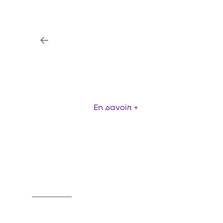
EXP
GAINE TEXTILE
DIF
En savoir +
Item
1
of
3