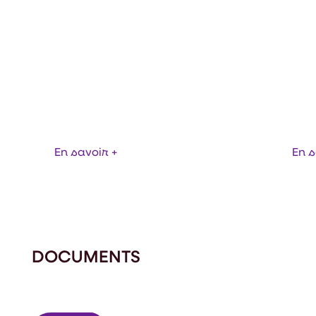
ERTISE ET ENTRETIEN DE VOS
SIMULATION NUM
FUSEURS
D'AIR
En savoir +
En s
DOCUMENTS