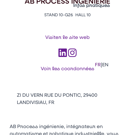
AB PROCESS INGENIERIE
Vitrine Innovations
Infos pratiques
Emballages
STAND 10-G26
HALL 10
Appuyez sur Entrée pour ou
Contacts
Venir au CFIA Rennes
Visiter le site web
Facebook
Linkedin
Instagram
Youtube
Tikt
|
FR
EN
Voir les coordonnées
ZI DU VERN RUE DU PONTIC, 29400
LANDIVISIAU, FR
AB Process ingénierie, intégrateur en
automatisme et robotique industrielle, vous