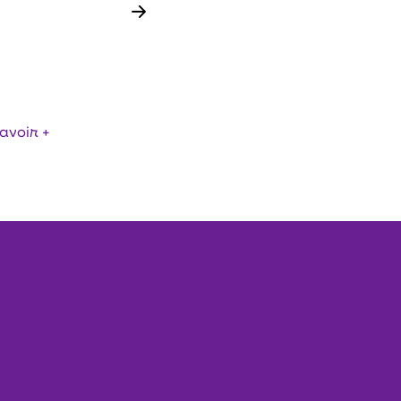
SATION INOX,
AUTERIE
ACIER INOXYDABLE
avoir +