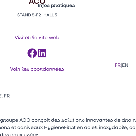
ACO
Infos pratiques
STAND 5-F2
HALL 5
Appuyez sur Entrée pour ouvrir le lien. 
Contacts
Venir au CFIA Rennes
Visiter le site web
Facebook
Linkedi
Ins
|
FR
EN
Voir les coordonnées
E, FR
e groupe ACO conçoit des solutions innovantes de drai
phons et caniveaux HygieneFirst en acier inoxydable, 
e des eaux usées.