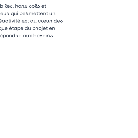
biles, hors sols et
teur qui permettent un
éactivité est au cœur des
que étape du projet en
répondre aux besoins