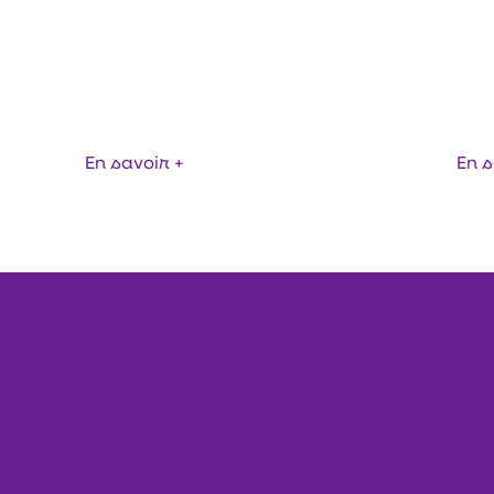
ACO PIPE CANALI
SYSTÈME DE TUY
 PLINTHES
EMBOÎTABLE EN 
En savoir +
En s