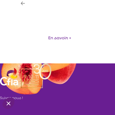
LE CANIVEAU ACO MODUL
ACO
En savoir +
Item
1
of
3
Suivez nous !