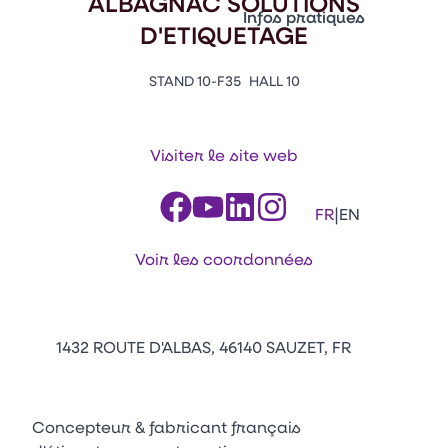
ALBAGNAC SOLUTIONS
Vitrine Innovations
Infos pratiques
D'ETIQUETAGE
Emballages
Appuyez sur Entrée pour ou
Contacts
Venir au CFIA Rennes
STAND 10-F35
HALL 10
Visiter le site web
Facebook
Linkedin
Instagram
Youtube
Tikt
|
FR
EN
Voir les coordonnées
1432 ROUTE D'ALBAS, 46140 SAUZET, FR
Concepteur & fabricant français