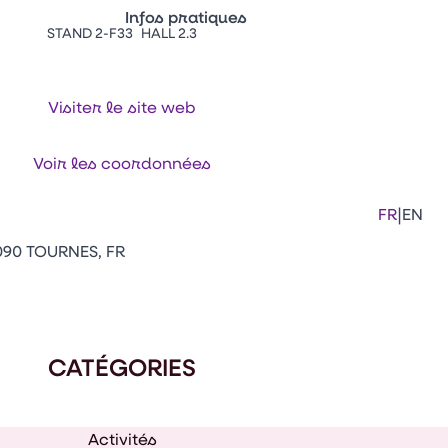
Infos pratiques
STAND 2-F33
HALL 2.3
Appuyez sur Entrée pour ouvrir le lien. 
Contacts
Venir au CFIA Rennes
Visiter le site web
Facebook
Linkedi
Ins
Voir les coordonnées
|
FR
EN
090 TOURNES, FR
CATÉGORIES
Activités