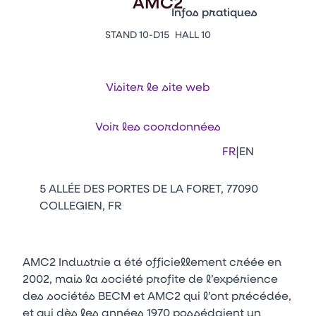
AMC2
Vitrine Innovations
Infos pratiques
Emballages
STAND 10-D15
HALL 10
Appuyez sur Entrée pour ou
Contacts
Venir au CFIA Rennes
Visiter le site web
Facebook
Linkedin
Instagram
Youtube
Tikt
Voir les coordonnées
|
FR
EN
5 ALLÉE DES PORTES DE LA FORET, 77090
COLLEGIEN, FR
AMC2 Industrie a été officiellement créée en
2002, mais la société profite de l’expérience
des sociétés BECM et AMC2 qui l’ont précédée,
et qui dès les années 1970 possédaient un