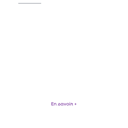
AMC120 MISE SOUS FOURREAUX
En savoir +
Item
1