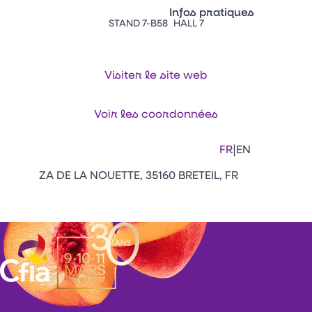
Vitrine Innovations
Infos pratiques
Emballages
STAND 7-B58
HALL 7
Appuyez sur Entrée pour ou
Contacts
Venir au CFIA Rennes
Visiter le site web
Facebook
Linkedin
Instagram
Youtube
Tikt
Voir les coordonnées
|
FR
EN
ZA DE LA NOUETTE, 35160 BRETEIL, FR