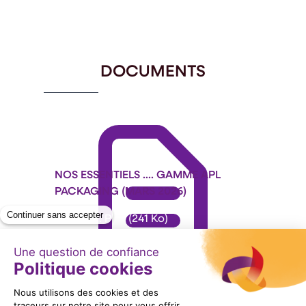
Item
1
of
4
DOCUMENTS
NOS ESSENTIELS .... GAMME APL
PACKAGING (MARS 2026)
Format : PDF (241 Ko)
Télécharger