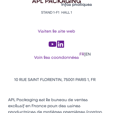
APL PACKAGING
Vitrine Innovations
Infos pratiques
Emballages
STAND 1-F1
HALL 1
Appuyez sur Entrée pour ou
Contacts
Venir au CFIA Rennes
Visiter le site web
Facebook
Linkedin
Instagram
Youtube
Tikt
|
FR
EN
Voir les coordonnées
10 RUE SAINT FLORENTIN, 75001 PARIS 1, FR
APL Packaging est le bureau de ventes
exclusif en France pour des usines
productrices de matières premières (carton,