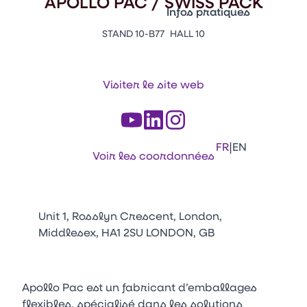
APOLLO PAC / SWISS PACK
Vitrine Innovations
Infos pratiques
Emballages
STAND 10-B77
HALL 10
Appuyez sur Entrée pour ou
Contacts
Venir au CFIA Rennes
Visiter le site web
Facebook
Linkedin
Instagram
Youtube
Tikt
|
FR
EN
Voir les coordonnées
Unit 1, Rosslyn Crescent, London,
Middlesex, HA1 2SU LONDON, GB
Apollo Pac est un fabricant d’emballages
flexibles, spécialisé dans les solutions