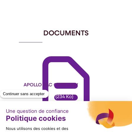
Item
1
of
7
DOCUMENTS
APOLLO PAC OVERVIEW
Format : PDF (234 Ko)
Télécharger