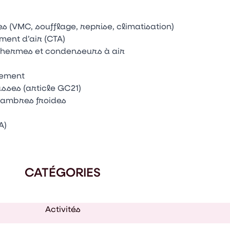
s (VMC, soufflage, reprise, climatisation)
ment d’air (CTA)
othermes et condenseurs à air
sement
sses (article GC21)
chambres froides
A)
CATÉGORIES
Activités