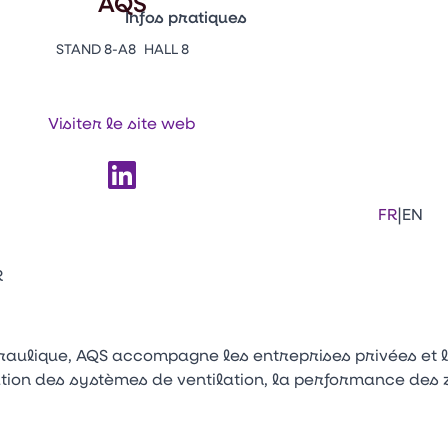
AQS
Infos pratiques
STAND 8-A8
HALL 8
Appuyez sur Entrée pour ouvrir le lien. 
Contacts
Venir au CFIA Rennes
Visiter le site web
Facebook
Linkedi
Ins
|
FR
EN
R
aéraulique, AQS accompagne les entreprises privées et l
nisation des systèmes de ventilation, la performance de