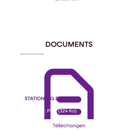
Item
1
of
6
DOCUMENTS
STATION BIG BAG
Format : PDF (324 Ko)
Télécharger