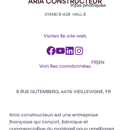
ARIA CONSTRUCTEUR
Vitrine Innovations
Infos pratiques
Emballages
STAND 8-A28
HALL 8
Appuyez sur Entrée pour ou
Contacts
Venir au CFIA Rennes
Visiter le site web
Facebook
Linkedin
Instagram
Youtube
Tikt
|
FR
EN
Voir les coordonnées
8 RUE GUTEMBERG, 44116 VIEILLEVIGNE, FR
Aria constructeur est une entreprise
française qui conçoit, fabrique et
commercialise du matériel pour améliorer