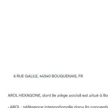
6 RUE GALILE, 44340 BOUGUENAIS, FR
AROL HEXAGONE, dont le siège social est situé à B
• AROL : référence internationale dans la concepti