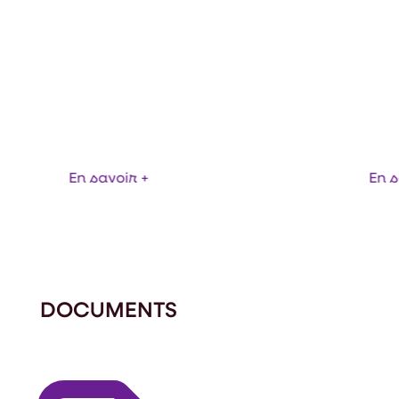
MACHINE DE BOU
A: REMPLISSEUSES LINEAIRES
EURO VP
En savoir +
En s
DOCUMENTS