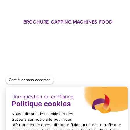
BROCHURE_CAPPING MACHINES_FOOD
Format : PDF (895 Ko)
BROCHURE_FOOD PACKAGING SOLUTIONS
Format : PDF (585 Ko)