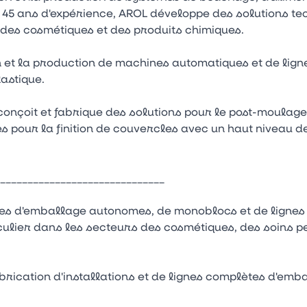
e 45 ans d'expérience, AROL développe des solutions t
 des cosmétiques et des produits chimiques.
 et la production de machines automatiques et de ligne
astique.
le conçoit et fabrique des solutions pour le post-moula
s pour la finition de couvercles avec un haut niveau d
______________________________
hines d'emballage autonomes, de monoblocs et de ligne
iculier dans les secteurs des cosmétiques, des soins 
abrication d'installations et de lignes complètes d'emb