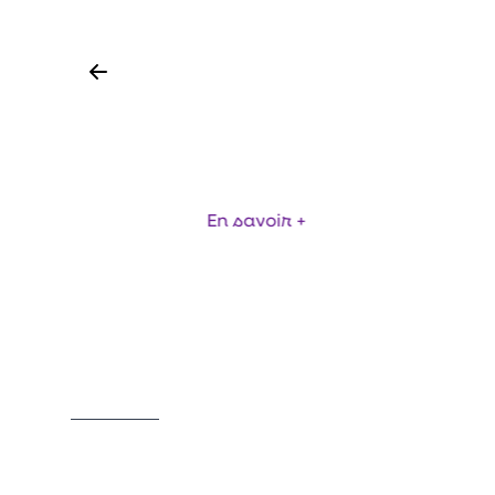
SIGMA MONOBLOC
GUJ
En savoir +
Item
1
of
6