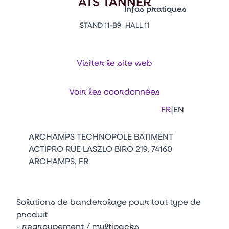
ATS TANNER
Vitrine Innovations
Infos pratiques
Emballages
STAND 11-B9
HALL 11
Appuyez sur Entrée pour ou
Contacts
Venir au CFIA Rennes
Visiter le site web
Facebook
Linkedin
Instagram
Youtube
Tikt
Voir les coordonnées
|
FR
EN
ARCHAMPS TECHNOPOLE BATIMENT
ACTIPRO RUE LASZLO BIRO 219, 74160
ARCHAMPS, FR
Solutions de banderolage pour tout type de
produit
- regroupement / multipacks