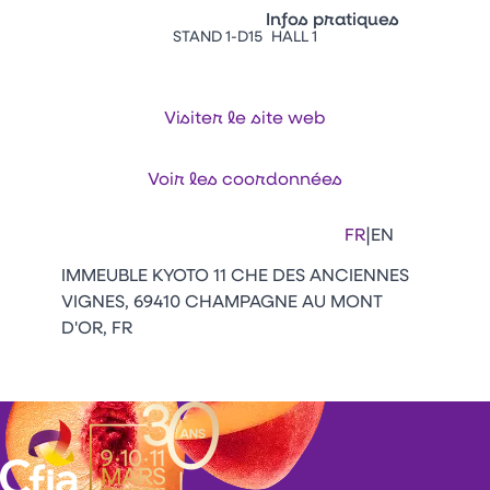
Vitrine Innovations
Infos pratiques
Emballages
STAND 1-D15
HALL 1
Appuyez sur Entrée pour ou
Contacts
Venir au CFIA Rennes
Visiter le site web
Facebook
Linkedin
Instagram
Youtube
Tikt
Voir les coordonnées
|
FR
EN
IMMEUBLE KYOTO 11 CHE DES ANCIENNES
VIGNES, 69410 CHAMPAGNE AU MONT
D'OR, FR