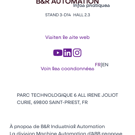
B&R AUTOMATION
Vitrine Innovations
Infos pratiques
Emballages
STAND 3-D14
HALL 2.3
Appuyez sur Entrée pour ou
Contacts
Venir au CFIA Rennes
Visiter le site web
Facebook
Linkedin
Instagram
Youtube
Tikt
|
FR
EN
Voir les coordonnées
PARC TECHNOLOGIQUE 6 ALL IRENE JOLIOT
CURIE, 69800 SAINT-PRIEST, FR
À propos de B&R Industrial Automation
La division Machine Automation d'ABB propose