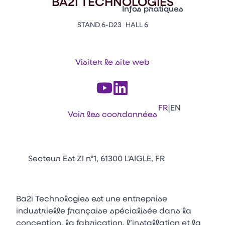
BA2I TECHNOLOGIES
Vitrine Innovations
Infos pratiques
Emballages
STAND 6-D23
HALL 6
Appuyez sur Entrée pour ou
Contacts
Venir au CFIA Rennes
Visiter le site web
Facebook
Linkedin
Instagram
Youtube
Tikt
|
FR
EN
Voir les coordonnées
Secteur Est ZI n°1, 61300 L'AIGLE, FR
Ba2i Technologies est une entreprise
industrielle française spécialisée dans la
conception, la fabrication, l’installation et la