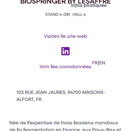
BIOSPRINGER BY LESAFFRE
Vitrine Innovations
Infos pratiques
Emballages
STAND 4-D81
HALL 4
Appuyez sur Entrée pour ou
Contacts
Venir au CFIA Rennes
Visiter le site web
Facebook
Linkedin
Instagram
Youtube
Tikt
|
FR
EN
Voir les coordonnées
103 RUE JEAN JAURES, 94700 MAISONS-
ALFORT, FR
Née de l'expertise de trois leaders mondiaux
de la fermentation en France, aux Pays-Bas et