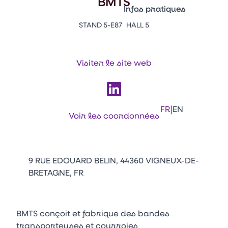
BMTS
Vitrine Innovations
Infos pratiques
Emballages
STAND 5-E87
HALL 5
Appuyez sur Entrée pour ou
Contacts
Venir au CFIA Rennes
Visiter le site web
Facebook
Linkedin
Instagram
Youtube
Tikt
|
FR
EN
Voir les coordonnées
9 RUE EDOUARD BELIN, 44360 VIGNEUX-DE-
BRETAGNE, FR
BMTS conçoit et fabrique des bandes
transporteuses et courroies