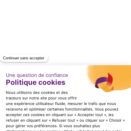
AGROBELT 005R
En savoir +
Item
1
of
1