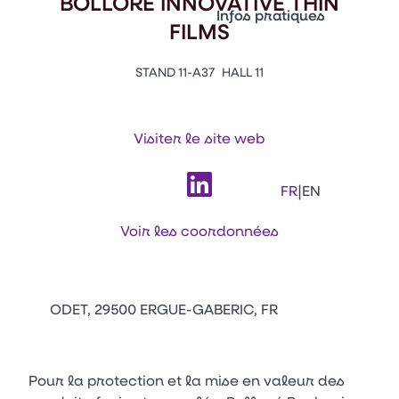
BOLLORE INNOVATIVE THIN
Vitrine Innovations
Infos pratiques
FILMS
Emballages
Appuyez sur Entrée pour ou
Contacts
Venir au CFIA Rennes
STAND 11-A37
HALL 11
Visiter le site web
Facebook
Linkedin
Instagram
Youtube
Tikt
|
FR
EN
Voir les coordonnées
ODET, 29500 ERGUE-GABERIC, FR
Pour la protection et la mise en valeur des