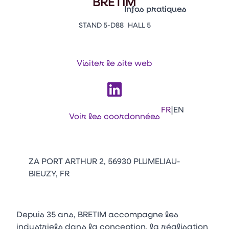
BRETIM
Vitrine Innovations
Infos pratiques
Emballages
STAND 5-D88
HALL 5
Appuyez sur Entrée pour ou
Contacts
Venir au CFIA Rennes
Visiter le site web
Facebook
Linkedin
Instagram
Youtube
Tikt
|
FR
EN
Voir les coordonnées
ZA PORT ARTHUR 2, 56930 PLUMELIAU-
BIEUZY, FR
Depuis 35 ans, BRETIM accompagne les
industriels dans la conception, la réalisation