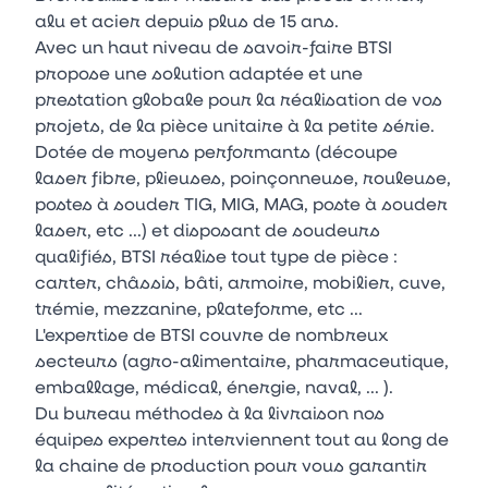
alu et acier depuis plus de 15 ans.
Avec un haut niveau de savoir-faire BTSI
propose une solution adaptée et une
prestation globale pour la réalisation de vos
projets, de la pièce unitaire à la petite série.
Dotée de moyens performants (découpe
laser fibre, plieuses, poinçonneuse, rouleuse,
postes à souder TIG, MIG, MAG, poste à souder
laser, etc ...) et disposant de soudeurs
qualifiés, BTSI réalise tout type de pièce :
carter, châssis, bâti, armoire, mobilier, cuve,
trémie, mezzanine, plateforme, etc ...
L'expertise de BTSI couvre de nombreux
secteurs (agro-alimentaire, pharmaceutique,
emballage, médical, énergie, naval, ... ).
Du bureau méthodes à la livraison nos
équipes expertes interviennent tout au long de
la chaine de production pour vous garantir