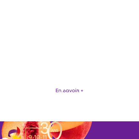
CHASSIS INOX
En savoir +
Item
1
of
1