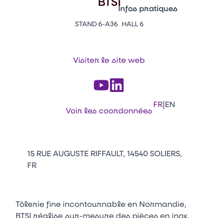
BTSI
Vitrine Innovations
Infos pratiques
Emballages
STAND 6-A36
HALL 6
Appuyez sur Entrée pour ou
Contacts
Venir au CFIA Rennes
Visiter le site web
Facebook
Linkedin
Instagram
Youtube
Tikt
|
FR
EN
Voir les coordonnées
15 RUE AUGUSTE RIFFAULT, 14540 SOLIERS,
FR
Tôlerie fine incontournable en Normandie,
BTSI réalise sur-mesure des pièces en inox,