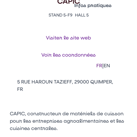
CAPIC
Vitrine Innovations
Infos pratiques
Emballages
STAND 5-F9
HALL 5
Appuyez sur Entrée pour ou
Contacts
Venir au CFIA Rennes
Visiter le site web
Facebook
Linkedin
Instagram
Youtube
Tikt
Voir les coordonnées
|
FR
EN
5 RUE HAROUN TAZIEFF, 29000 QUIMPER,
FR
CAPIC, constructeur de matériels de cuisson
pour les entreprises agroalimentaires et les
cuisines centrales.