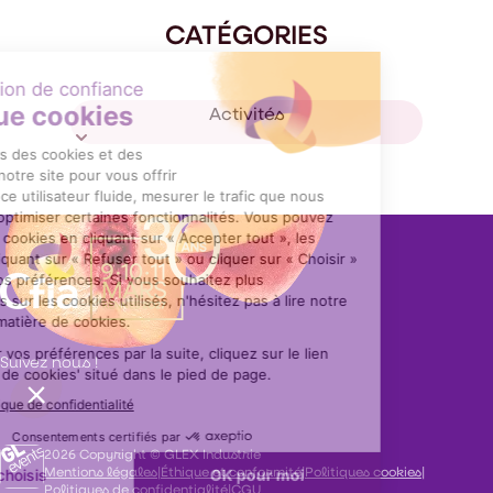
CATÉGORIES
Activités
Suivez nous !
2026 Copyright © GLEX Industrie
Mentions légales
|
Éthique et conformité
|
Politiques cookies
|
Politiques de confidentialité
|
CGU