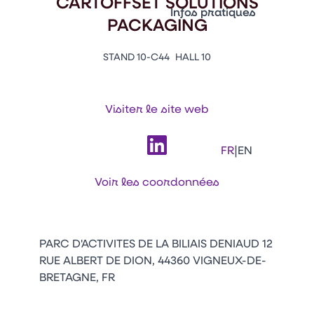
CARTOFFSET SOLUTIONS
Vitrine Innovations
Infos pratiques
PACKAGING
Emballages
Appuyez sur Entrée pour ou
Contacts
Venir au CFIA Rennes
STAND 10-C44
HALL 10
Visiter le site web
Facebook
Linkedin
Instagram
Youtube
Tikt
|
FR
EN
Voir les coordonnées
PARC D'ACTIVITES DE LA BILIAIS DENIAUD 12
RUE ALBERT DE DION, 44360 VIGNEUX-DE-
BRETAGNE, FR