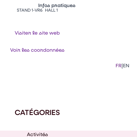
Infos pratiques
STAND 1-VR6
HALL 1
Appuyez sur Entrée pour ouvrir le lien. 
Contacts
Venir au CFIA Rennes
Visiter le site web
Facebook
Linkedi
Ins
Voir les coordonnées
|
FR
EN
CATÉGORIES
Activités