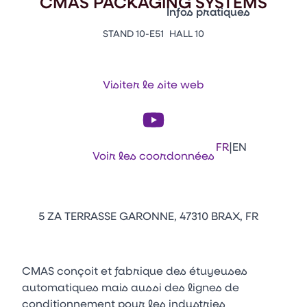
CMAS PACKAGING SYSTEMS
Vitrine Innovations
Infos pratiques
Emballages
STAND 10-E51
HALL 10
Appuyez sur Entrée pour ou
Contacts
Venir au CFIA Rennes
Visiter le site web
Facebook
Linkedin
Instagram
Youtube
Tikt
|
FR
EN
Voir les coordonnées
5 ZA TERRASSE GARONNE, 47310 BRAX, FR
CMAS conçoit et fabrique des étuyeuses
automatiques mais aussi des lignes de
conditionnement pour les industries