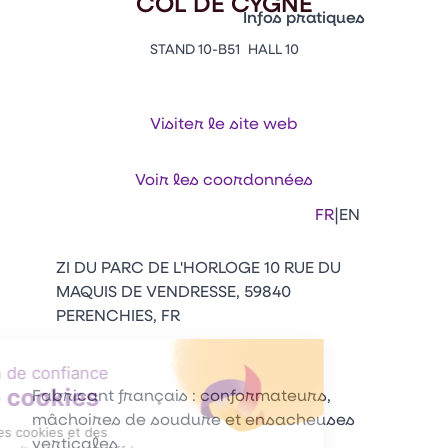
COL DE CYGNE
Vitrine Innovations
Infos pratiques
Emballages
STAND 10-B51
HALL 10
Appuyez sur Entrée pour ou
Contacts
Venir au CFIA Rennes
Visiter le site web
Facebook
Linkedin
Instagram
Youtube
Tikt
Voir les coordonnées
|
FR
EN
ZI DU PARC DE L'HORLOGE 10 RUE DU
MAQUIS DE VENDRESSE, 59840
PERENCHIES, FR
Fabricant français : conformateurs,
mâchoires de soudure et ensacheuses
verticales