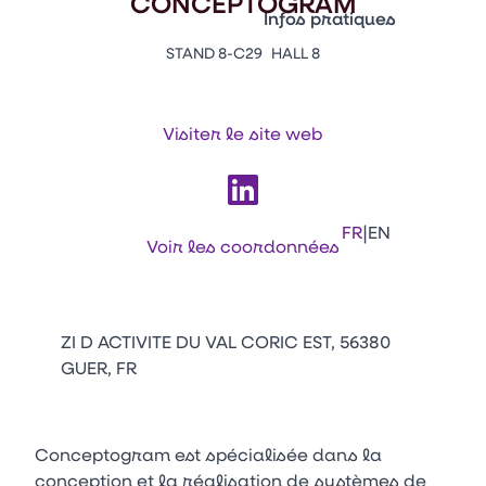
CONCEPTOGRAM
Vitrine Innovations
Infos pratiques
Emballages
STAND 8-C29
HALL 8
Appuyez sur Entrée pour ou
Contacts
Venir au CFIA Rennes
Visiter le site web
Facebook
Linkedin
Instagram
Youtube
Tikt
|
FR
EN
Voir les coordonnées
ZI D ACTIVITE DU VAL CORIC EST, 56380
GUER, FR
Conceptogram est spécialisée dans la
conception et la réalisation de systèmes de