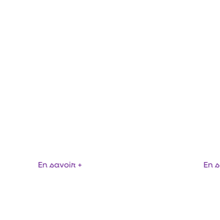
PES À VIDE MULTI-ÉTAGÉES
VY DUTY, SÉRIE CMS HD
VENTOUSES FLOW 
En savoir +
En s