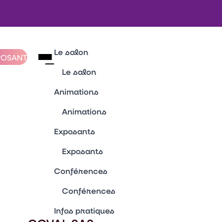
Le salon
POSANT
Le salon
BILAN 2026
Animations
Plan du salon
Animations
Pourquoi visiter le CFIA ?
Découvrir le salon
Espace Tendances Ingrédients
Exposants
Notre histoire
Sécurité des aliments
Actualités
Exposants
Tours innovation
Le Mag CFIA Rennes
Trophées de l'innovation
Liste des exposants
Conférences
Usine Agro du Futur
Devenir exposant
Village IA
Conférences
Village du Réemploi
Conférences & Agora
Infos pratiques
Vitrine Innovations Emballages