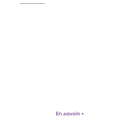
DIGIFACTO
En savoir +
Item
1