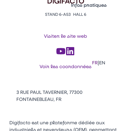
DIGIFACTO
Vitrine Innovations
Infos pratiques
Emballages
STAND 6-A53
HALL 6
Appuyez sur Entrée pour ou
Contacts
Venir au CFIA Rennes
Visiter le site web
Facebook
Linkedin
Instagram
Youtube
Tikt
|
FR
EN
Voir les coordonnées
3 RUE PAUL TAVERNIER, 77300
FONTAINEBLEAU, FR
Digifacto est une plateforme dédiée aux
industriels et revendeurs (OEM), permettant