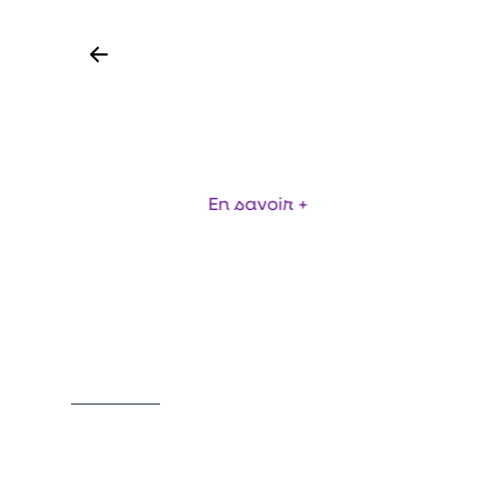
GER
BASCULEUR DE CUVE EUROPE
PIN
En savoir +
Item
1
of
11