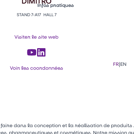
DIMITRO
Infos pratiques
STAND 7-A17
HALL 7
Appuyez sur Entrée pour ouvrir le lien. 
Contacts
Venir au CFIA Rennes
Visiter le site web
Facebook
Linkedi
Ins
|
FR
EN
Voir les coordonnées
faire dans la conception et la réalisation de produits
s, pharmaceutiques et cosmétiques. Notre mission quo