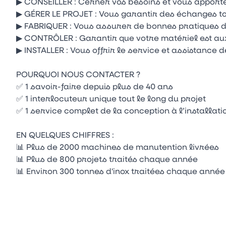
▶ CONSEILLER : Cerner vos besoins et vous apport
▶ GÉRER LE PROJET : Vous garantir des échanges to
▶ FABRIQUER : Vous assurer de bonnes pratiques de
▶ CONTRÔLER : Garantir que votre matériel est au
▶ INSTALLER : Vous offrir le service et assistance 
POURQUOI NOUS CONTACTER ?
✅ 1 savoir-faire depuis plus de 40 ans
✅ 1 interlocuteur unique tout le long du projet
✅ 1 service complet de la conception à l’installati
EN QUELQUES CHIFFRES :
📊 Plus de 2000 machines de manutention livrées
📊 Plus de 800 projets traités chaque année
📊 Environ 300 tonnes d'inox traitées chaque année