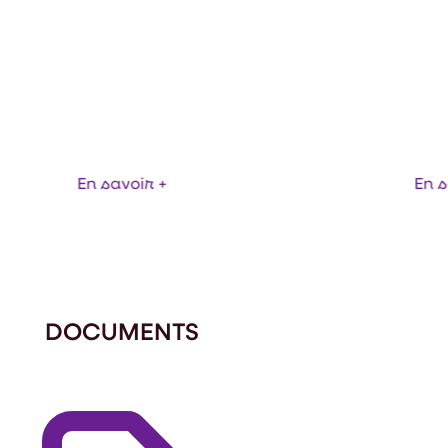
BEUR COMPACT TOUT INOX AVEC
CE POUR FÛT
SOLUTION POUR
En savoir +
En s
DOCUMENTS