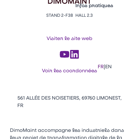
DIMOMAINT
Vitrine Innovations
Infos pratiques
Emballages
STAND 2-F38
HALL 2.3
Appuyez sur Entrée pour ou
Contacts
Venir au CFIA Rennes
Visiter le site web
Facebook
Linkedin
Instagram
Youtube
Tikt
|
FR
EN
Voir les coordonnées
561 ALLÉE DES NOISETIERS, 69760 LIMONEST,
FR
DimoMaint accompagne les industriels dans
leur projet de transformation digitale de la