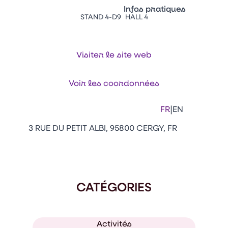
Vitrine Innovations
Infos pratiques
Emballages
STAND 4-D9
HALL 4
Appuyez sur Entrée pour ou
Contacts
Venir au CFIA Rennes
Visiter le site web
Facebook
Linkedin
Instagram
Youtube
Tikt
Voir les coordonnées
|
FR
EN
3 RUE DU PETIT ALBI, 95800 CERGY, FR
CATÉGORIES
Activités