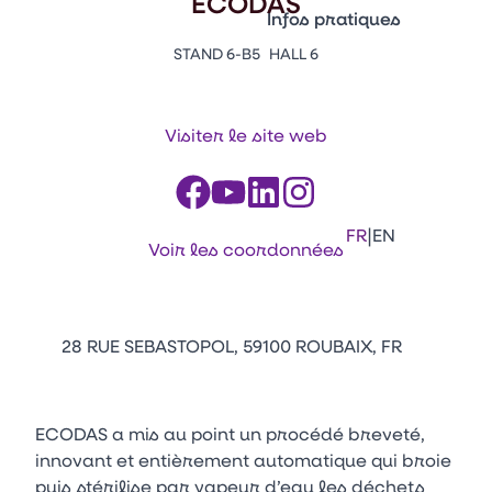
ECODAS
Vitrine Innovations
Infos pratiques
Emballages
STAND 6-B5
HALL 6
Appuyez sur Entrée pour ou
Contacts
Venir au CFIA Rennes
Visiter le site web
Facebook
Linkedin
Instagram
Youtube
Tikt
|
FR
EN
Voir les coordonnées
28 RUE SEBASTOPOL, 59100 ROUBAIX, FR
ECODAS a mis au point un procédé breveté,
innovant et entièrement automatique qui broie
puis stérilise par vapeur d’eau les déchets