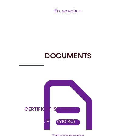
En savoir +
Item
1
of
6
DOCUMENTS
CERTIFICAT ISO 9001
Format : PDF (410 Ko)
Télécharger