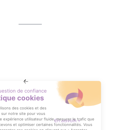
CONNECTIQUE, CÂBLES ET GAINES
TH
En savoir +