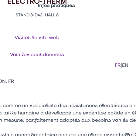
ELECTRO-THERM
Infos pratiques
STAND 8-D42
HALL 8
Appuyez sur Entrée pour ouvrir le lien. 
Contacts
Venir au CFIA Rennes
Visiter le site web
Facebook
Linkedi
Ins
Voir les coordonnées
|
FR
EN
ON, FR
e comme un spécialiste des résistances électriques ch
 à taille humaine a développé une expertise solide en 
 mesure, parfaitement adaptés aux besoins variés des
strie agroalimentaire occupe une place essentielle. 