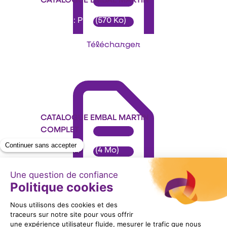
Format : PDF (570 Ko)
Télécharger
CATALOGUE EMBAL MARTIN
COMPLET
Format : PDF (4 Mo)
Télécharger