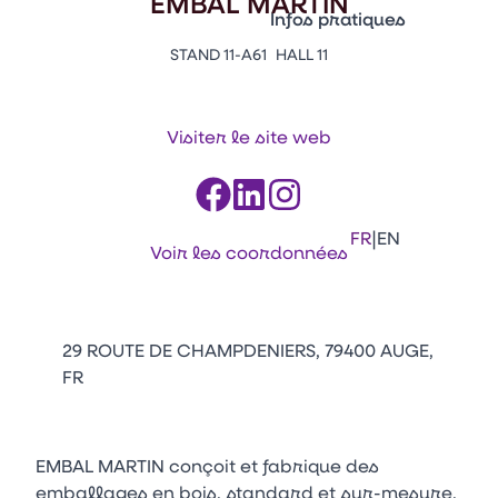
EMBAL MARTIN
Vitrine Innovations
Infos pratiques
Emballages
STAND 11-A61
HALL 11
Appuyez sur Entrée pour ou
Contacts
Venir au CFIA Rennes
Visiter le site web
Facebook
Linkedin
Instagram
Youtube
Tikt
|
FR
EN
Voir les coordonnées
29 ROUTE DE CHAMPDENIERS, 79400 AUGE,
FR
EMBAL MARTIN conçoit et fabrique des
emballages en bois, standard et sur-mesure,