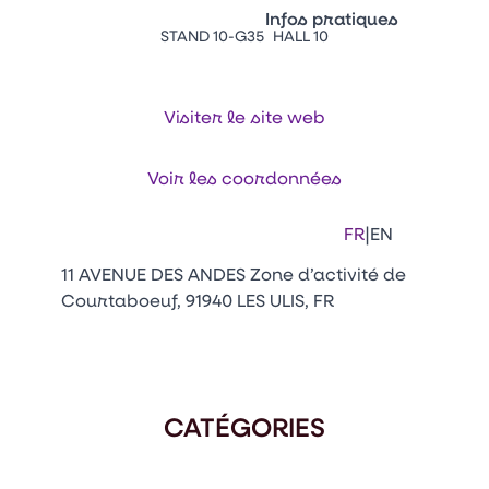
Vitrine Innovations
Infos pratiques
Emballages
STAND 10-G35
HALL 10
Appuyez sur Entrée pour ou
Contacts
Venir au CFIA Rennes
Visiter le site web
Facebook
Linkedin
Instagram
Youtube
Tikt
Voir les coordonnées
|
FR
EN
11 AVENUE DES ANDES Zone d’activité de
Courtaboeuf, 91940 LES ULIS, FR
CATÉGORIES