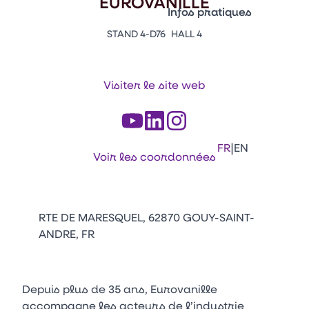
EUROVANILLE
Vitrine Innovations
Infos pratiques
Emballages
STAND 4-D76
HALL 4
Appuyez sur Entrée pour ou
Contacts
Venir au CFIA Rennes
Visiter le site web
Facebook
Linkedin
Instagram
Youtube
Tikt
|
FR
EN
Voir les coordonnées
RTE DE MARESQUEL, 62870 GOUY-SAINT-
ANDRE, FR
Depuis plus de 35 ans, Eurovanille
accompagne les acteurs de l’industrie