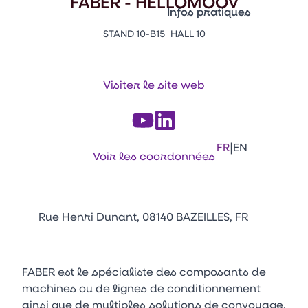
FABER - HELLOMOOV
Vitrine Innovations
Infos pratiques
Emballages
STAND 10-B15
HALL 10
Appuyez sur Entrée pour ou
Contacts
Venir au CFIA Rennes
Visiter le site web
Facebook
Linkedin
Instagram
Youtube
Tikt
|
FR
EN
Voir les coordonnées
Rue Henri Dunant, 08140 BAZEILLES, FR
FABER est le spécialiste des composants de
machines ou de lignes de conditionnement
ainsi que de multiples solutions de convoyage.